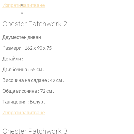
Изпрати запитване
Chester Patchwork 2
Двуместен диван
Размери : 162 х 90 х 75
Детайли :
Дълбочина : 55 см .
Височина на сядане : 42 см .
Обща височина : 72 см .
Тапицерия : Велур .
Изпрати запитване
Chester Patchwork 3