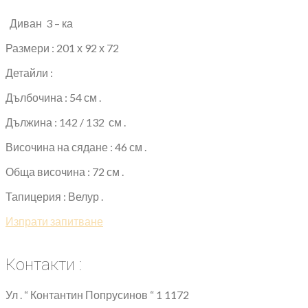
Диван 3 – ка
Размери : 201 х 92 х 72
Детайли :
Дълбочина : 54 см .
Дължина : 142 / 132 см .
Височина на сядане : 46 см .
Обща височина : 72 см .
Тапицерия : Велур .
Изпрати запитване
Контакти :
Ул . “ Контантин Попрусинов “ 1 1172