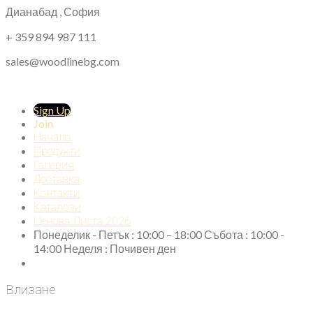
Дианабад , София
+ 359 894 987 111
sales@woodlinebg.com
Sign Up
Join
Начало
Продукти
Галерия
Доставка
Контакти
Каталози
Ценова Листа 2026
Понеделик - Петък : 10:00 – 18:00 Събота : 10:00 -
14:00 Неделя : Почивен ден
Влизане