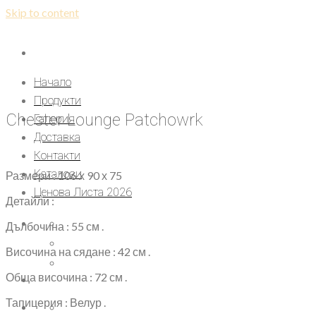
Skip to content
Начало
Продукти
Chester Lounge Patchowrk
Галерия
Доставка
Контакти
Каталози
Размери : 106 х 90 х 75
Ценова Листа 2026
Детайли :
Дълбочина : 55 см .
Височина на сядане : 42 см .
Обща височина : 72 см .
Тапицерия : Велур .