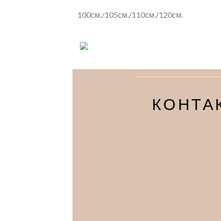
100см./105см./110см./120см.
КОНТА