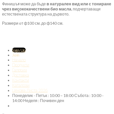
Финишът може да бъде
в натурален вид или с тониране
чрез висококачествени био масла
, подчертаващи
естествената структура на дървото.
Размери oт ф100 см. до ф140 см.
Sign Up
Join
Начало
Продукти
Галерия
Доставка
Контакти
Каталози
Ценова Листа 2026
Понеделик - Петък : 10:00 – 18:00 Събота : 10:00 -
14:00 Неделя : Почивен ден