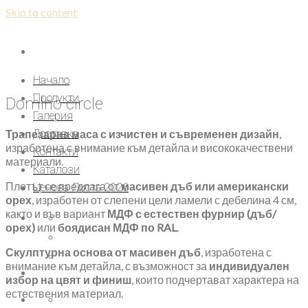
Skip to content
Начало
Продукти
Domino circle
Галерия
Трапезарна маса с изчистен и съвременен дизайн
,
Доставка
изработена с внимание към детайла и висококачествени
Контакти
материали.
Каталози
Плотът се предлага от
масивен дъб или американски
Ценова Листа 2026
орех
, изработен от слепени цели ламели с дебелина 4 см,
както и във вариант
МДФ с естествен фурнир (дъб/
орех)
или
боядисан МДФ по RAL
.
Скулптурна основа от масивен дъб
, изработена с
внимание към детайла, с възможност за
индивидуален
избор на цвят и финиш
, които подчертават характера на
естествения материал.