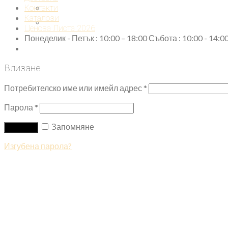
Контакти
Каталози
Ценова Листа 2026
Понеделик - Петък : 10:00 – 18:00 Събота : 10:00 - 14:
Влизане
Потребителско име или имейл адрес
*
Парола
*
Запомняне
Влизане
Изгубена парола?