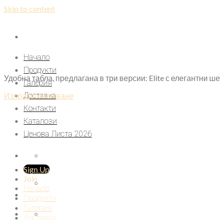
Skip to content
Начало
Продукти
Удобна табла, предлагана в три версии: Elite с елегантни ш
Галерия
Изпрати запитване
Доставка
Контакти
Каталози
Ценова Листа 2026
Sign Up
Join
Начало
Продукти
Галерия
Доставка