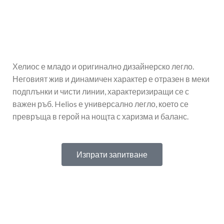
Хелиос е младо и оригинално дизайнерско легло.
Неговият жив и динамичен характер е отразен в меки
подплънки и чисти линии, характеризиращи се с
важен ръб. Helios е универсално легло, което се
превръща в герой на нощта с харизма и баланс.
Изпрати запитване