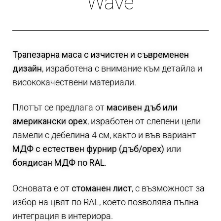
Wave
Трапезарна маса с изчистен и съвременен
дизайн
, изработена с внимание към детайла и
висококачествени материали.
Плотът се предлага от
масивен дъб или
американски орех
, изработен от слепени цели
ламели с дебелина 4 см, както и във вариант
МДФ с естествен фурнир (дъб/орех)
или
боядисан МДФ по RAL
.
Основата е от
стоманен лист
, с възможност за
избор на цвят по RAL, което позволява пълна
интеграция в интериора.