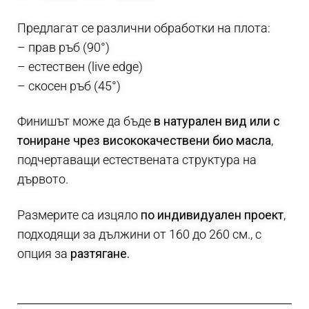
Предлагат се различни обработки на плота:
– прав ръб (90°)
– естествен (live edge)
– скосен ръб (45°)
Финишът може да бъде
в натурален вид или с
тониране чрез висококачествени био масла
,
подчертаващи естествената структура на
дървото.
Размерите са изцяло
по индивидуален проект
,
подходящи за дължини от 160 до 260 см., с
опция за
разтягане.