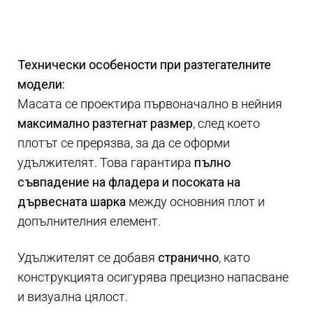
Технически особености при разтегателните
модели:
Масата се проектира първоначално в нейния
максимално разтегнат размер
, след което
плотът се прерязва, за да се оформи
удължителят. Това гарантира
пълно
съвпадение на фладера и посоката на
дървесната шарка
между основния плот и
допълнителния елемент.
Удължителят се добавя
странично
, като
конструкцията осигурява прецизно напасване
и визуална цялост.