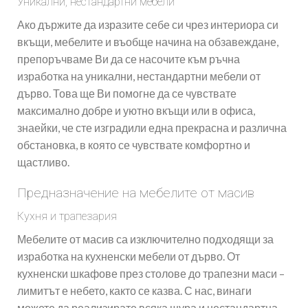
Уникални, нестандартни мебели
Ако държите да изразите себе си чрез интериора си
вкъщи, мебелите и въобще начина на обзавеждане,
препоръчваме Ви да се насочите към ръчна
изработка на уникални, нестандартни мебели от
дърво. Това ще Ви помогне да се чувствате
максимално добре и уютно вкъщи или в офиса,
знаейки, че сте изградили една прекрасна и различна
обстановка, в която се чувствате комфортно и
щастливо.
Предназначение на мебелите от масив
Кухня и трапезария
Мебелите от масив са изключително подходящи за
изработка на кухненски мебели от дърво. От
кухненски шкафове през столове до трапезни маси –
лимитът е небето, както се казва. С нас, винаги
можете да реализирате всяка щура и нестандартна