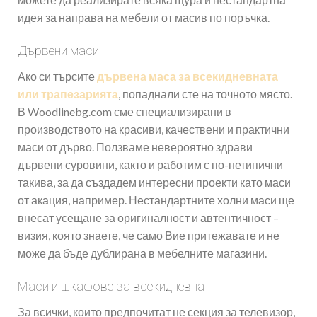
идея за направа на мебели от масив по поръчка.
Дървени маси
Ако си търсите
дървена маса за всекидневната
или трапезарията
, попаднали сте на точното място.
В Woodlinebg.com сме специализирани в
производството на красиви, качествени и практични
маси от дърво. Ползваме невероятно здрави
дървени суровини, както и работим с по-нетипични
такива, за да създадем интересни проекти като маси
от акация, например. Нестандартните холни маси ще
внесат усещане за оригиналност и автентичност –
визия, която знаете, че само Вие притежавате и не
може да бъде дублирана в мебелните магазини.
Маси и шкафове за всекидневна
За всички, които предпочитат не секция за телевизор,