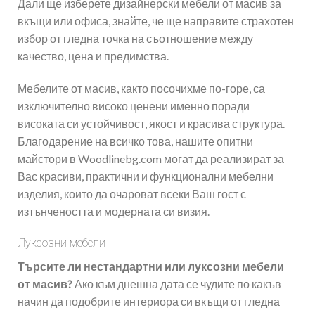
Дали ще изберете дизайнерски мебели от масив за
вкъщи или офиса, знайте, че ще направите страхотен
избор от гледна точка на съотношение между
качество, цена и предимства.
Мебелите от масив, както посочихме по-горе, са
изключително високо ценени именно поради
високата си устойчивост, якост и красива структура.
Благодарение на всичко това, нашите опитни
майстори в Woodlinebg.com могат да реализират за
Вас красиви, практични и функционални мебелни
изделия, които да очароват всеки Ваш гост с
изтънчеността и модерната си визия.
Луксозни мебели
Търсите ли нестандартни или луксозни мебели
от масив?
Ако към днешна дата се чудите по какъв
начин да подобрите интериора си вкъщи от гледна