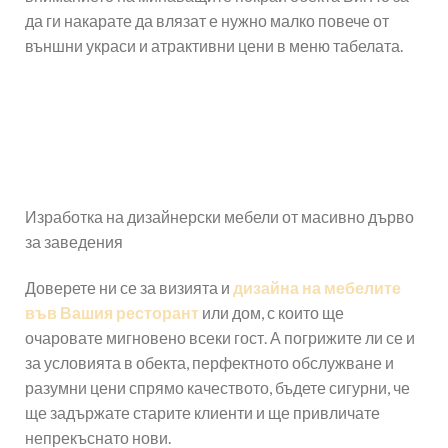
да ги накарате да влязат е нужно малко повече от
външни украси и атрактивни цени в меню табелата.
Изработка на дизайнерски мебели от масивно дърво
за заведения
Доверете ни се за визията и
дизайна на мебелите
във Вашия ресторант
или дом, с които ще
очаровате мигновено всеки гост. А погрижите ли се и
за условията в обекта, перфектното обслужване и
разумни цени спрямо качеството, бъдете сигурни, че
ще задържате старите клиенти и ще привличате
непрекъснато нови.