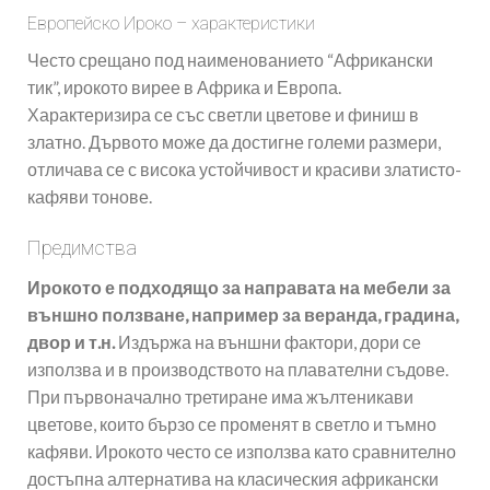
Европейско Ироко – характеристики
Често срещано под наименованието “Африкански
тик”, ирокото вирее в Африка и Европа.
Характеризира се със светли цветове и финиш в
златно. Дървото може да достигне големи размери,
отличава се с висока устойчивост и красиви златисто-
кафяви тонове.
Предимства
Ирокото е подходящо за направата на мебели за
външно ползване, например за веранда, градина,
двор и т.н.
Издържа на външни фактори, дори се
използва и в производството на плавателни съдове.
При първоначално третиране има жълтеникави
цветове, които бързо се променят в светло и тъмно
кафяви. Ирокото често се използва като сравнително
достъпна алтернатива на класическия африкански