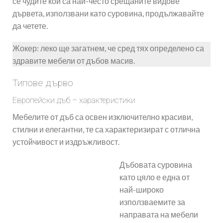
се чудите кои са най-често срещаните видове
дървета, използвани като суровина, продължавайте
да четете.
Жокер: леко ще загатнем, че сред тях определено са
здравите мебели от дъбов масив.
Типове дърво
Европейски дъб – характеристики
Мебелите от дъб са освен изключително красиви,
стилни и елегантни, те са характеризират с отлична
устойчивост и издръжливост.
Дъбовата суровина
като цяло е една от
най-широко
използваемите за
направата на мебели