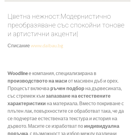
Цветна нежност:Модернистично
преобразяване със спокойни тонове
и артистични акценти|
Списание
www.daibau.bg
Woodline
е компания, специализирана в
производството на маси
от масивен дъб и орех.
Процесът включва
ръчен подбор
на дървесината,
със стремеж към
запазване на естествените
характеристики
на материала. Вместо покриване с
плътен лак, повърхностите се обработват така, че да
се подчертае естествената текстура и история на
дървото. Масите се изработват по
индивидуална
поръчка
, с възможност за избор между различни