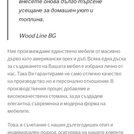
внесете онова дълго търсене
усещане за домашен уют и
топлина.
Wood Line BG
Ние произвеждаме единствено мебели от масивно
дърво като американски орех и дъб. Всяка една дъска
за създаването на Вашата мебел е избрана лично от
нас. Така Ви гарантираме не само отлично качество
на производство, но и персонално отношение. В
производствения процес добавяме и
висококачествена стомана, за да създадем
елегантна, съвременна и модерна форма на
мебелите.
Това, в съчетание с нашия дългогодишен опит и
индивидуален подход, осигурява на нашите клиенти