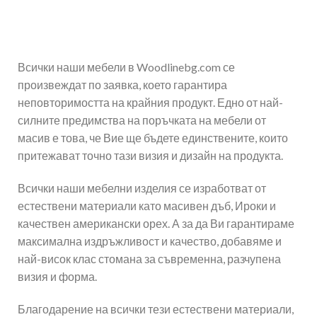
Всички наши мебели в Woodlinebg.com се
произвеждат по заявка, което гарантира
неповторимостта на крайния продукт. Едно от най-
силните предимства на поръчката на мебели от
масив е това, че Вие ще бъдете единствените, които
притежават точно тази визия и дизайн на продукта.
Всички наши мебелни изделия се изработват от
естествени материали като масивен дъб, Ироки и
качествен американски орех. А за да Ви гарантираме
максимална издръжливост и качество, добавяме и
най-висок клас стомана за съвременна, разчупена
визия и форма.
Благодарение на всички тези естествени материали,