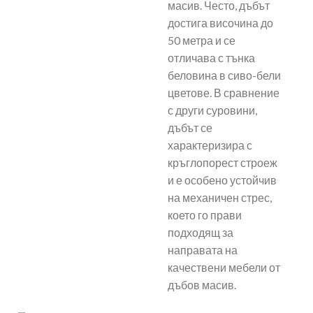
масив. Често, дъбът
достига височина до
50 метра и се
отличава с тънка
беловина в сиво-бели
цветове. В сравнение
с други суровини,
дъбът се
характеризира с
кръглопорест строеж
и е особено устойчив
на механичен стрес,
което го прави
подходящ за
направата на
качествени мебели от
дъбов масив.