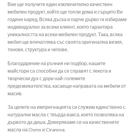
Вие ще получите един изключително качествен
мебелен продукт, който ще топли дома и сърцето Ви
години наред. Всяка дъска и парче дърво ги избираме
индивидуално за всеки клиент, което гарантира
уникалността на всеки мебелен продукт. Така, всяка
мебел ще впечатлява със своята оригинална визия,
тонове, структура и чепове.
Благодарение на ръчния ни подбор, нашите
майстори са способни да се справят с лекота и
творчески дух с дори най-големите
предизвикателства, касаещи направата на мебели от
масив.
За целите на импрегнацията си служим единствено с
натурални масла с твърда вакса, което позволява на
дървото да диша. Доверяваме се на качествените
масла на Osmo и Ciranova.