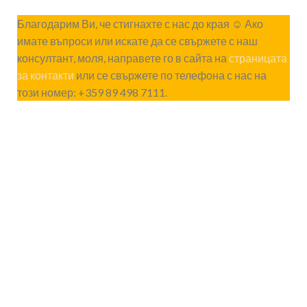
Благодарим Ви, че стигнахте с нас до края ☺ Ако
имате въпроси или искате да се свържете с наш
консултант, моля, направете го в сайта на
страницата
за контакти
или се свържете по телефона с нас на
този номер: +359 89 498 7111.