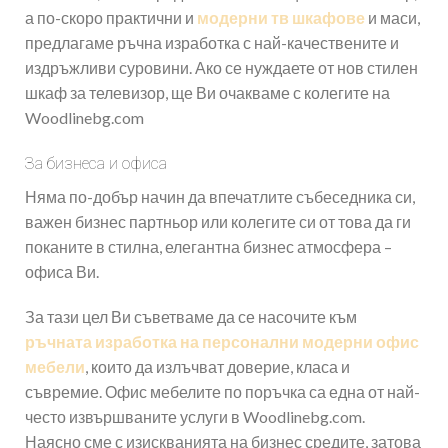
а по-скоро практични и
модерни тв шкафове
и маси,
предлагаме ръчна изработка с най-качествените и
издръжливи суровини. Ако се нуждаете от нов стилен
шкаф за телевизор, ще Ви очакваме с колегите на
Woodlinebg.com
За бизнеса и офиса
Няма по-добър начин да впечатлите събеседника си,
важен бизнес партньор или колегите си от това да ги
поканите в стилна, елегантна бизнес атмосфера –
офиса Ви.
За тази цел Ви съветваме да се насочите към
ръчната изработка на персонални модерни офис
мебели
, които да излъчват доверие, класа и
съвремие. Офис мебелите по поръчка са една от най-
често извършваните услуги в Woodlinebg.com.
Наясно сме с изискванията на бизнес средите, затова