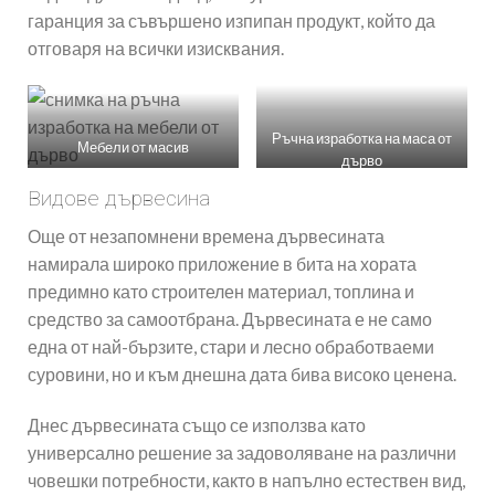
гаранция за съвършено изпипан продукт, който да
отговаря на всички изисквания.
Ръчна изработка на маса от
Мебели от масив
дърво
Видове дървесина
Още от незапомнени времена дървесината
намирала широко приложение в бита на хората
предимно като строителен материал, топлина и
средство за самоотбрана. Дървесината е не само
една от най-бързите, стари и лесно обработваеми
суровини, но и към днешна дата бива високо ценена.
Днес дървесината също се използва като
универсално решение за задоволяване на различни
човешки потребности, както в напълно естествен вид,