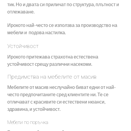
тик. Но и двата си приличат по структура, плътност и
отлежаване.
Ирокото най-често се използва за производство на
мебели и подова настилка.
Устойчивост
Ирокото притежава страхотна естествена
устойчивост срещу различни насекоми.
Предимства на мебелите от масив
Мебелите от масив неслучайно биват едни от най-
често предпочитаните сред клиентите ни. Те се
отличават с красивите си естествени нюанси,
здравина, и устойчивост.
Мебели по поръчка