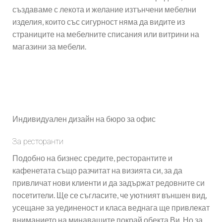
създаваме с лекота и желание изтънчени мебелни
изделия, които със сигурност няма да видите из
страниците на мебелните списания или витрини на
магазини за мебели.
Индивидуален дизайн на бюро за офис
За ресторанти
Подобно на бизнес средите, ресторантите и
кафенетата също разчитат на визията си, за да
привличат нови клиенти и да задържат редовните си
посетители. Ще се съгласите, че уютният външен вид,
усещане за уединеност и класа веднага ще привлекат
вниманието на минаващите покрай обекта Ви. Но за