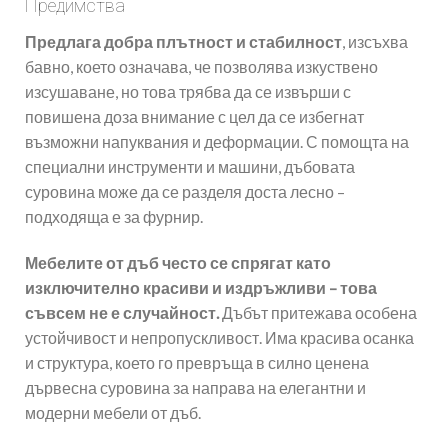
Предимства
Предлага добра плътност и стабилност
, изсъхва
бавно, което означава, че позволява изкуствено
изсушаване, но това трябва да се извърши с
повишена доза внимание с цел да се избегнат
възможни напуквания и деформации. С помощта на
специални инструменти и машини, дъбовата
суровина може да се разделя доста лесно –
подходяща е за фурнир.
Мебелите от дъб често се спрягат като
изключително красиви и издръжливи – това
съвсем не е случайност.
Дъбът притежава особена
устойчивост и непропускливост. Има красива осанка
и структура, което го превръща в силно ценена
дървесна суровина за направа на елегантни и
модерни мебели от дъб.