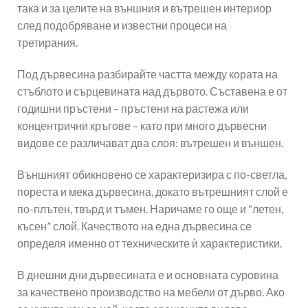
така и за целите на външния и вътрешен интериор
след подобряване и известни процеси на
третирания.
Под дървесина разбирайте частта между кората на
стъблото и сърцевината над дървото. Съставена е от
годишни пръстени – пръстени на растежа или
концентрични кръгове – като при много дървесни
видове се различават два слоя: вътрешен и външен.
Външният обикновено се характеризира с по-светла,
пореста и мека дървесина, докато вътрешният слой е
по-плътен, твърд и тъмен. Наричаме го още и “летен,
късен” слой. Качеството на една дървесина се
определя именно от техническите ѝ характеристики.
В днешни дни дървесината е и основната суровина
за качествено производство на мебели от дърво. Ако