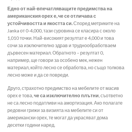
Едно от най-впечатляващите предимства на
американския орех е, че се отличава с
устойчивостта и якостта си.
Според метриките на
Janka от 0-4,000, тази суровина се класира с около
1,010 точки. Най-високият резултат е 4,000 и това
сочи за изключително здрав и труднообработваем
дървесен материал. Обратното – резултат 0,
например, ще говори за особено мек, нежен
материал, който лесно се обработва, но също толкова
лесно може и да се повреди.
Друго, страхотно предимство на мебелите от масив
орех е това,
че са изключително плътни
, съответно
не са лесно податливи на амортизация. Ако полагате
редовни грижи за визията на мебелите си от
американски орех, те могат да украсяват дома
десетки години наред.