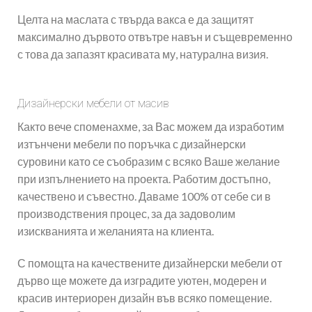
Целта на маслата с твърда вакса е да защитят
максимално дървото отвътре навън и същевременно
с това да запазят красивата му, натурална визия.
Дизайнерски мебели от масив
Както вече споменахме, за Вас можем да изработим
изтънчени мебели по поръчка с дизайнерски
суровини като се съобразим с всяко Ваше желание
при изпълнението на проекта. Работим достъпно,
качествено и съвестно. Даваме 100% от себе си в
производствения процес, за да задоволим
изискванията и желанията на клиента.
С помощта на качествените дизайнерски мебели от
дърво ще можете да изградите уютен, модерен и
красив интериорен дизайн във всяко помещение.