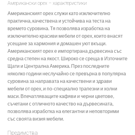
Американски орех – характеристики
Американският орех служи като изключително
практична, качествена и устойчива на теста на
времето суровина. Тя позволява изработка на
изключително красиви мебели от орех, които внасят
усещане за хармония и домашен уют вкъщи.
Американският орех е импортирана дървесина със
средна степен на якост. Широко се среща в Източните
Щати и Централна Америка. През последните
няколко години неслучайно се превърна в популярна
суровина за направата на качествени и здрави
мебели от орех, и по-специално трапезни и холни
маси. Впечатляващите кафяви и черни цветове,
съчетани с отличното качество на дървесината,
позволява изработка на елегантни и неповторими
със своята визия мебели.
Предимства