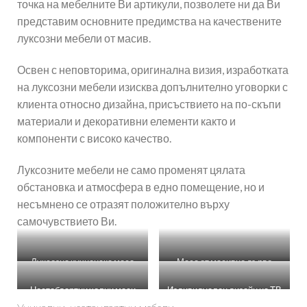
точка на мебелните Ви артикули, позволете ни да Ви
представим основните предимства на качествените
луксозни мебели от масив.
Освен с неповторима, оригинална визия, изработката
на луксозни мебели изисква допълнително уговорки с
клиента относно дизайна, присъствието на по-скъпи
материали и декоративни елементи както и
компоненти с високо качество.
Луксозните мебели не само променят цялата
обстановка и атмосфера в едно помещение, но и
несъмнено се отразят положително върху
самочувствието Ви.
Луксозна кухненска маса
Маса от масивно дърво
Нестабдартни холни маси
Издивидуален дизайн на ТВ
шкаф