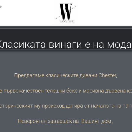
ЗИ
Класиката винаги е на мода 
Предлагаме класическите дивани Chester,
в първокачествен телешки бокс и масивна дървена ко
сторическият му произход датира от началото на 19-т
Невероятен завършек на Вашият дом ,