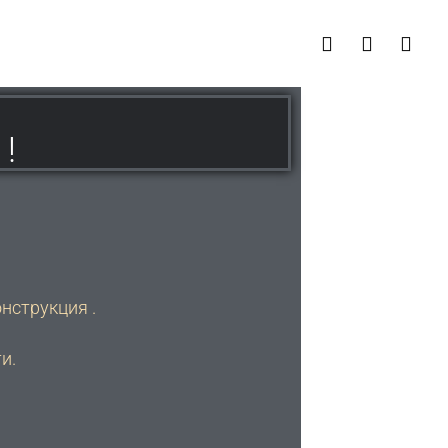
!
нструкция .
и.